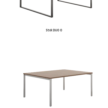
Stół DUO O