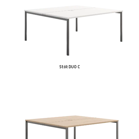
Stół DUO C