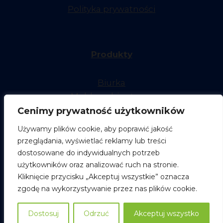
Polityka prywatności
Produkty
Biurka
Meble gabinetowe
Biurka elektryczne
Cenimy prywatność użytkowników
Przechowywanie
Używamy plików cookie, aby poprawić jakość
Strefa spotkań
przeglądania, wyświetlać reklamy lub treści
Lady recepcyjne
dostosowane do indywidualnych potrzeb
Podział przestrzeni
użytkowników oraz analizować ruch na stronie.
Kantyny biurowe
Kliknięcie przycisku „Akceptuj wszystkie” oznacza
zgodę na wykorzystywanie przez nas plików cookie.
Dostosuj
Odrzuć
Akceptuj wszystko
© 2026 Polmarco