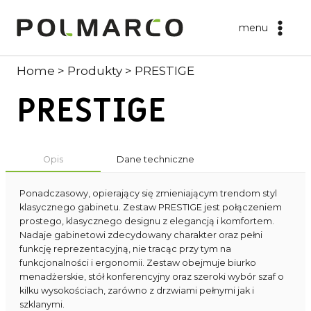
Przejdź
do
menu
treści
Home
>
Produkty
>
PRESTIGE
PRESTIGE
Opis
Dane techniczne
Ponadczasowy, opierający się zmieniającym trendom styl
klasycznego gabinetu. Zestaw PRESTIGE jest połączeniem
prostego, klasycznego designu z elegancją i komfortem.
Nadaje gabinetowi zdecydowany charakter oraz pełni
funkcję reprezentacyjną, nie tracąc przy tym na
funkcjonalności i ergonomii. Zestaw obejmuje biurko
menadżerskie, stół konferencyjny oraz szeroki wybór szaf o
kilku wysokościach, zarówno z drzwiami pełnymi jak i
szklanymi.