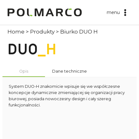
Przejdź
do
menu
treści
Home
>
Produkty
>
Biurko DUO H
DUO
_H
Opis
Dane techniczne
System DUO-H znakomicie wpisuje się we współczesne
koncepcje dynamicznie zmieniającej się organizacji pracy
biurowej, posiada nowoczesny design i cały szereg
funkcjonalności.